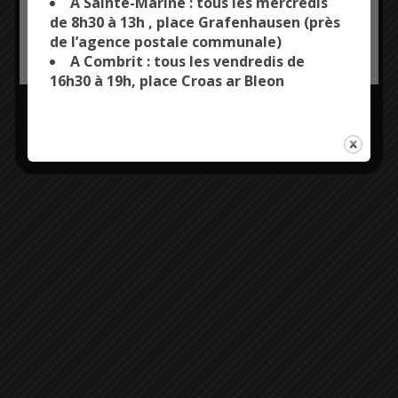
A Sainte-Marine : tous les mercredis
de 8h30 à 13h , place Grafenhausen (près
de l’agence postale communale)
OK, ACCEPT ALL
PERSONALIZE
A Combrit : tous les vendredis de
16h30 à 19h, place Croas ar Bleon