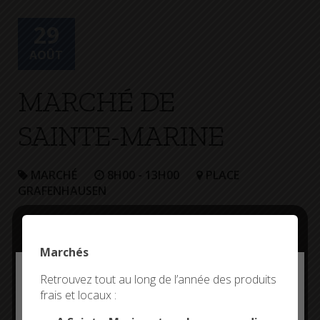
+
Confort
29
AOÛT
MARCHÉ DE
SAINTE-MARINE
MARCHÉ
8H00 - 13H00
PLACE
GRAFENHAUSEN
Marchés
Deny all cookies
Retrouvez tout au long de l’année des produits
frais et locaux :
This site uses cookies and gives you control over what
you want to activate