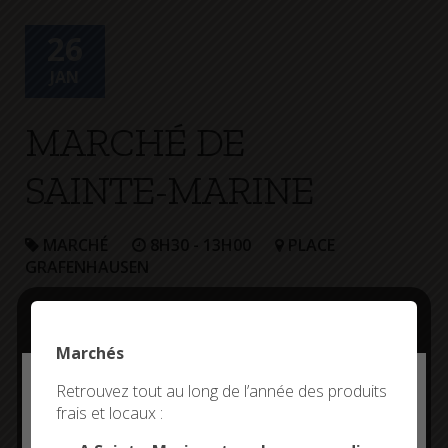
+
Confort
26
JAN
MARCHÉ DE
SAINTE-MARINE
MARCHÉ
8H30 - 13H00
PLACE
GRAFENHAUSEN
Marchés
Deny all cookies
Retrouvez tout au long de l’année des produits
frais et locaux :
This site uses cookies and gives you control over what
you want to activate