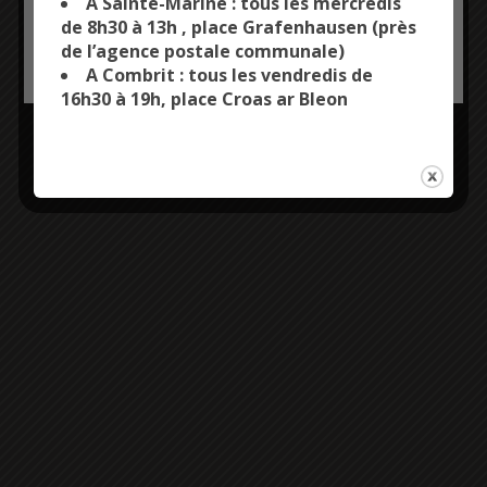
A Sainte-Marine : tous les mercredis
de 8h30 à 13h , place Grafenhausen (près
de l’agence postale communale)
OK, ACCEPT ALL
PERSONALIZE
A Combrit : tous les vendredis de
16h30 à 19h, place Croas ar Bleon