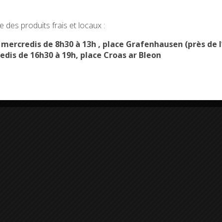
okies and gives you control over what you want to activate
 des produits frais et locaux :
OK, ACCEPT ALL
PERSONALIZE
s mercredis de 8h30 à 13h , place Grafenhausen (près d
edis de 16h30 à 19h, place Croas ar Bleon