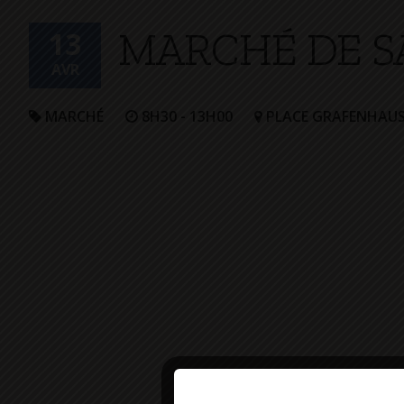
+
MARCHÉ DE S
Confort
13
AVR
MARCHÉ
8H30 - 13H00
PLACE GRAFENHAU