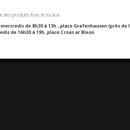
okies and gives you control over what you want to activate
 des produits frais et locaux :
OK, ACCEPT ALL
PERSONALIZE
s mercredis de 8h30 à 13h , place Grafenhausen (près d
edis de 16h30 à 19h, place Croas ar Bleon