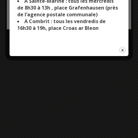
A Sainte-Marine : tous les mercredis
de 8h30 à 13h , place Grafenhausen (près
de l’agence postale communale)
OK, ACCEPT ALL
PERSONALIZE
A Combrit : tous les vendredis de
16h30 à 19h, place Croas ar Bleon