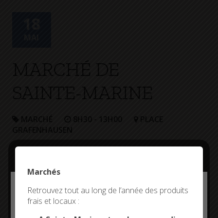
+
Confort
18
MAI
MARCHÉ DE
SAINTE-MARINE
MARCHÉ
8H30 - 13H00
PLACE
GRAFENHAUSEN
Marchés
Deny all cookies
Retrouvez tout au long de l’année des produits
frais et locaux :
This site uses cookies and gives you control over what
you want to activate