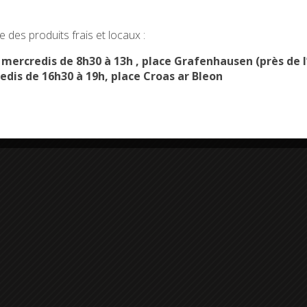
okies and gives you control over what you want to activate
 des produits frais et locaux :
OK, ACCEPT ALL
PERSONALIZE
s mercredis de 8h30 à 13h , place Grafenhausen (près d
edis de 16h30 à 19h, place Croas ar Bleon