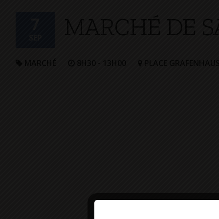
+
MARCHÉ DE S
Confort
7
SEP
MARCHÉ
8H30 - 13H00
PLACE GRAFENHAU