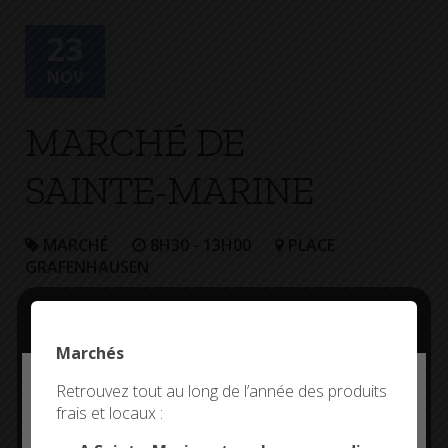
+
Confort
23
NOV
MARCHÉ DE
SAINTE-MARINE
MARCHÉ
8H30 - 13H00
PLACE
GRAFENHAUSEN
Marchés
Deny all cookies
Retrouvez tout au long de l’année des produits
frais et locaux :
This site uses cookies and gives you control over what
you want to activate