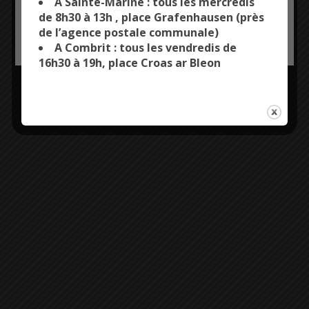
A Sainte-Marine : tous les mercredis
de 8h30 à 13h , place Grafenhausen (près
de l’agence postale communale)
OK, ACCEPT ALL
PERSONALIZE
A Combrit : tous les vendredis de
16h30 à 19h, place Croas ar Bleon