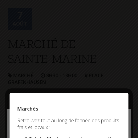
+
Confort
7
AOÛT
MARCHÉ DE
SAINTE-MARINE
MARCHÉ
8H30 - 13H00
PLACE
GRAFENHAUSEN
Marchés
Deny all cookies
Retrouvez tout au long de l’année des produits
frais et locaux :
This site uses cookies and gives you control over what
you want to activate