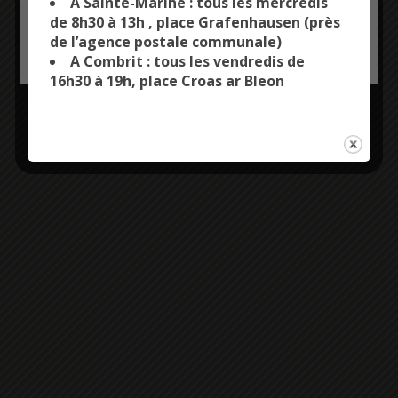
A Sainte-Marine : tous les mercredis
de 8h30 à 13h , place Grafenhausen (près
de l’agence postale communale)
OK, ACCEPT ALL
PERSONALIZE
A Combrit : tous les vendredis de
16h30 à 19h, place Croas ar Bleon