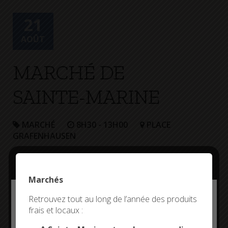
+
Confort
21
AOÛT
MARCHÉ DE
SAINTE-MARINE
MARCHÉ
8H30 - 13H00
PLACE
GRAFENHAUSEN
Marchés
Deny all cookies
Retrouvez tout au long de l’année des produits
frais et locaux :
This site uses cookies and gives you control over what
you want to activate