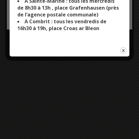
A Sainte-Marine : tous les mercredis
de 8h30 à 13h , place Grafenhausen (près
de l’agence postale communale)
OK, ACCEPT ALL
PERSONALIZE
A Combrit : tous les vendredis de
16h30 à 19h, place Croas ar Bleon