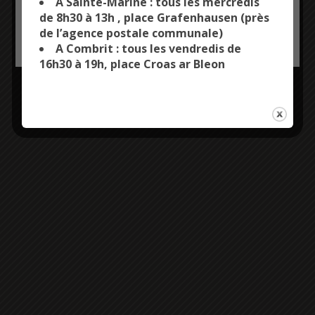
A Sainte-Marine : tous les mercredis
de 8h30 à 13h , place Grafenhausen (près
de l’agence postale communale)
OK, ACCEPT ALL
PERSONALIZE
A Combrit : tous les vendredis de
16h30 à 19h, place Croas ar Bleon