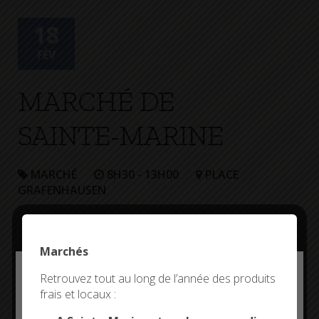
+
Confort
18
FÉV
MARCHÉ DE
SAINTE-MARINE
MARCHÉ
8H30 - 13H00
PLACE
GRAFENHAUSEN
Marchés
Deny all cookies
Retrouvez tout au long de l’année des produits
frais et locaux :
This site uses cookies and gives you control over what
you want to activate