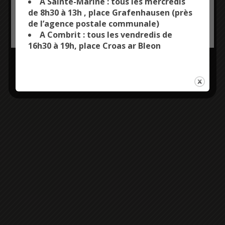
A Sainte-Marine : tous les mercredis
de 8h30 à 13h , place Grafenhausen (près
de l’agence postale communale)
OK, ACCEPT ALL
PERSONALIZE
A Combrit : tous les vendredis de
16h30 à 19h, place Croas ar Bleon