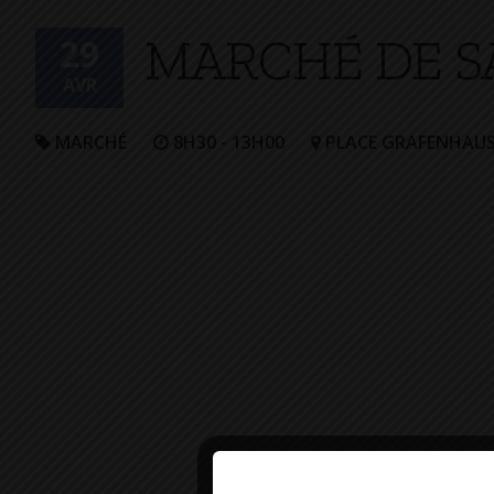
+
MARCHÉ DE S
Confort
29
AVR
MARCHÉ
8H30 - 13H00
PLACE GRAFENHAU