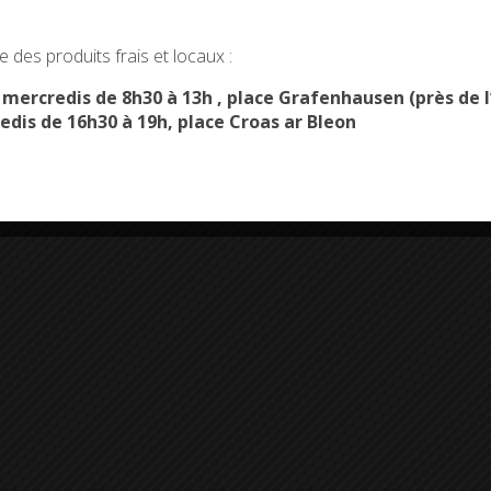
okies and gives you control over what you want to activate
 des produits frais et locaux :
OK, ACCEPT ALL
PERSONALIZE
s mercredis de 8h30 à 13h , place Grafenhausen (près d
edis de 16h30 à 19h, place Croas ar Bleon