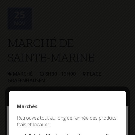
+
Confort
25
NOV
MARCHÉ DE
SAINTE-MARINE
MARCHÉ
8H30 - 13H00
PLACE
GRAFENHAUSEN
Marchés
Deny all cookies
Retrouvez tout au long de l’année des produits
frais et locaux :
This site uses cookies and gives you control over what
you want to activate