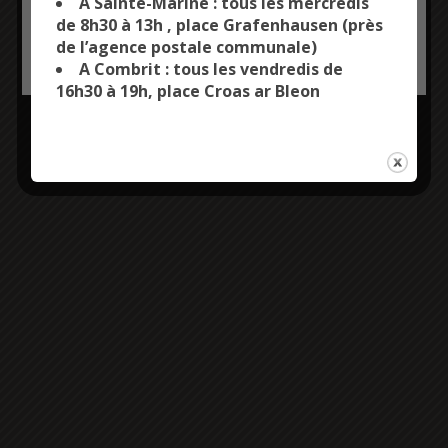
A Sainte-Marine : tous les mercredis
de 8h30 à 13h , place Grafenhausen (près
de l’agence postale communale)
OK, ACCEPT ALL
PERSONALIZE
A Combrit : tous les vendredis de
16h30 à 19h, place Croas ar Bleon