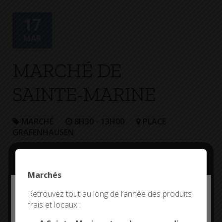
+
Confort
17
MAR
MARCHÉ DE
SAINTE-MARINE
MARCHÉ
8H30 - 13H00
PLACE
GRAFENHAUSEN
Marchés
Deny all cookies
Retrouvez tout au long de l’année des produits
frais et locaux :
This site uses cookies and gives you control over what
you want to activate