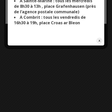
A Sainte-Marine : tous les mercredis
de 8h30 à 13h , place Grafenhausen (près
de l’agence postale communale)
OK, ACCEPT ALL
PERSONALIZE
A Combrit : tous les vendredis de
16h30 à 19h, place Croas ar Bleon