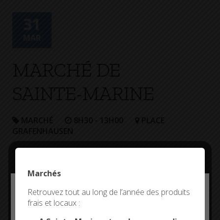
+
Confort
31
MAR
MARCHÉ DE
SAINTE-MARINE
MARCHÉ
8H30 - 13H00
PLACE
GRAFENHAUSEN
Marchés
Deny all cookies
Retrouvez tout au long de l’année des produits
frais et locaux :
This site uses cookies and gives you control over what
you want to activate