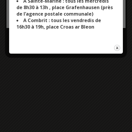
A Sainte-Marine : tous les mercredis
de 8h30 à 13h , place Grafenhausen (près
de l’agence postale communale)
OK, ACCEPT ALL
PERSONALIZE
A Combrit : tous les vendredis de
16h30 à 19h, place Croas ar Bleon