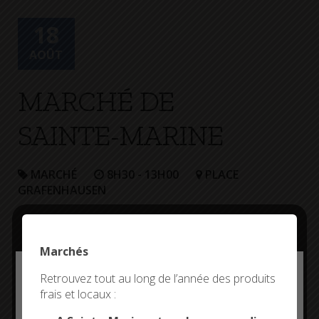
+
Confort
18
AOÛT
MARCHÉ DE
SAINTE-MARINE
MARCHÉ
8H30 - 13H00
PLACE
GRAFENHAUSEN
Marchés
Deny all cookies
Retrouvez tout au long de l’année des produits
frais et locaux :
This site uses cookies and gives you control over what
you want to activate