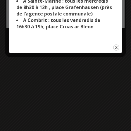
A Sainte-Marine : tous les mercredis
de 8h30 à 13h , place Grafenhausen (près
de l’agence postale communale)
OK, ACCEPT ALL
PERSONALIZE
A Combrit : tous les vendredis de
16h30 à 19h, place Croas ar Bleon