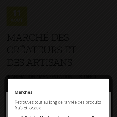
+
Confort
11
AOÛT
MARCHÉ DES
CRÉATEURS ET
DES ARTISANS
ANIMATION / MANIFESTATION
16H00 -
21H00
PARK AN TREIZOUR
Marchés
Deny all cookies
Retrouvez tout au long de l’année des produits
frais et locaux :
This site uses cookies and gives you control over what
you want to activate