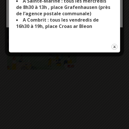
A Sainte-Marine : tous les mercredis
de 8h30 à 13h , place Grafenhausen (près
de l’agence postale communale)
OK, ACCEPT ALL
PERSONALIZE
A Combrit : tous les vendredis de
16h30 à 19h, place Croas ar Bleon