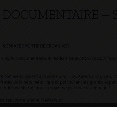
M DOCUMENTAIRE – 
ESPACE SPORTIF DE CROAS-VER
is du film documentaire, la médiathèque propose
(sous réser
 comment, cédant à l’appel du rail, Ivy, Karen, ont un jour
 fracas de la bête métallique et parcourant les grands espac
dentité, de liberté, pour trouver sa place dans le monde.*.
une rencontre avec le réalisateur.