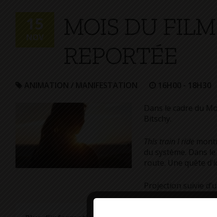
+
MOIS DU FIL
Confort
15
NOV
REPORTÉE
ANIMATION / MANIFESTATION
16H00 - 18H30
Dans le cadre du Mo
Bitschy.
This train I ride
montre
du système. Dans le
route. Une quête d’i
Projection suivie d’