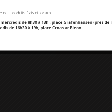
okies and gives you control over what you want to activate
 des produits frais et locaux :
OK, ACCEPT ALL
PERSONALIZE
s mercredis de 8h30 à 13h , place Grafenhausen (près d
edis de 16h30 à 19h, place Croas ar Bleon