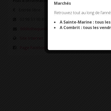
Plus d'informations
Marchés
This site uses co
Entrée libre
Retrouvez tout au long de l’année
02 98 51 90 81
A Sainte-Marine : tous le
A Combrit : tous les vendr
bibliotheque@combrit-saintemarine.fr
Site Internet
Page Facebook