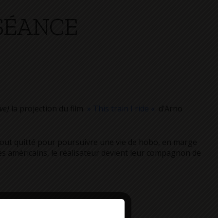
SÉANCE
ve)
la projection du film
» This train I ride «
d’Arno
 tout quitté pour poursuivre une vie de hobo, en marge
es américains, le réalisateur devient leur compagnon de