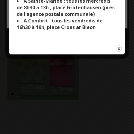
A Sainte-Marine : tous les mercredis
de 8h30 à 13h , place Grafenhausen (près
de l’agence postale communale)
OK, ACCEPT ALL
PERSONALIZE
A Combrit : tous les vendredis de
16h30 à 19h, place Croas ar Bleon