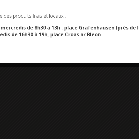
okies and gives you control over what you want to activate
 des produits frais et locaux :
OK, ACCEPT ALL
PERSONALIZE
s mercredis de 8h30 à 13h , place Grafenhausen (près d
edis de 16h30 à 19h, place Croas ar Bleon