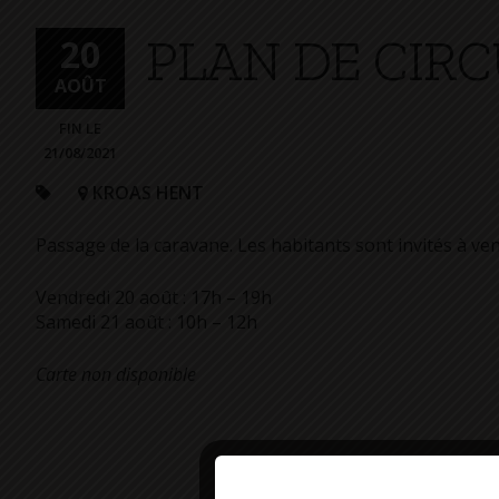
+
PLAN DE CIR
Confort
20
AOÛT
FIN LE
21/08/2021
KROAS HENT
Passage de la caravane. Les habitants sont invités à ve
Vendredi 20 août : 17h – 19h
Samedi 21 août : 10h – 12h
Carte non disponible