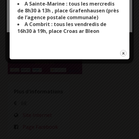
Programmation :
A Sainte-Marine : tous les mercredis
– OLIOLIO
de 8h30 à 13h , place Grafenhausen (près
– GLOAGUEN / LE
de l’agence postale communale)
OK, ACCEPT ALL
PERSONALIZE
HENAFF
A Combrit : tous les vendredis de
– RIVOALEN
16h30 à 19h, place Croas ar Bleon
Frère et Sœur
– Rostren / Guyot
Plus d'informations
6€
Site Internet
Page Facebook