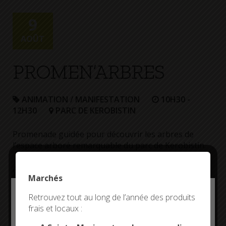
+
Confort
9
AOÛT
PROMEN’ARBRES
ANIMATION / MANIFESTATION
10H30 -
12H30
PARC DE KEROBISTIN
Promenade guidée pour découvrir les arbres de
l’espace arboré remarquable du parc de Kerobistin.
A partir de 8 ans, groupe jusqu’à 15 personnes.
Marchés
Réservation nécessaire. Contact par SMS.
Deny all cookies
Retrouvez tout au long de l’année des produits
Association A.R.B.R.E.S
frais et locaux :
This site uses cookies and gives you control over what
you want to activate