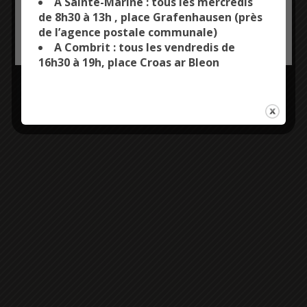
A Sainte-Marine : tous les mercredis
Plus d'informations
de 8h30 à 13h , place Grafenhausen (près
de l’agence postale communale)
OK, ACCEPT ALL
PERSONALIZE
Entrée libre et
A Combrit : tous les vendredis de
gratuite
16h30 à 19h, place Croas ar Bleon
06 19 37 45 30