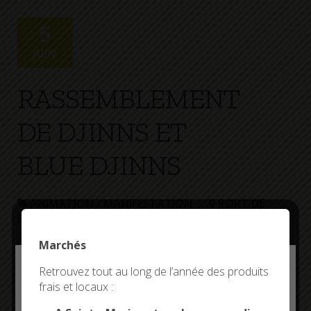
+
Confort
5
JUIN
RASSEMBLEMENT
DE DJINNS ET
BLUE DJINNS
ANIMATION / MANIFESTATION
PORT DE
SAINTE-MARINE
Marchés
Rassemblement de vingt-cinq voiliers de l’association
Djinn-Blue Djinn
Deny all cookies
Retrouvez tout au long de l’année des produits
frais et locaux :
This site uses cookies and gives you control over what
you want to activate