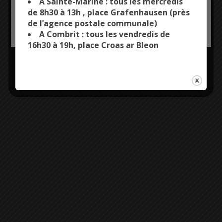
A Sainte-Marine : tous les mercredis
de 8h30 à 13h , place Grafenhausen (près
de l’agence postale communale)
OK, ACCEPT ALL
PERSONALIZE
A Combrit : tous les vendredis de
16h30 à 19h, place Croas ar Bleon