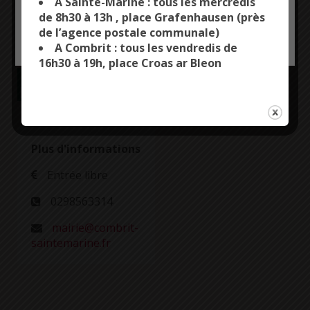
A Sainte-Marine : tous les mercredis
Un atelier de
de 8h30 à 13h , place Grafenhausen (près
fabrication de
de l’agence postale communale)
OK, ACCEPT ALL
PERSONALIZE
petits meubles
A Combrit : tous les vendredis de
en bois de
16h30 à 19h, place Croas ar Bleon
palettes
complétera
l’animation.
Plus d'informations
Entrée libre
0298563314
mairie@combrit-
saintemarine.fr