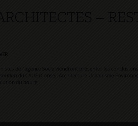
ARCHITECTES – RES
VER
nistes de l’agence Socle viendront présenter les conclusion
e soutien du CAUE (Conseil Architecture Urbanisme Environne
olution du bourg .