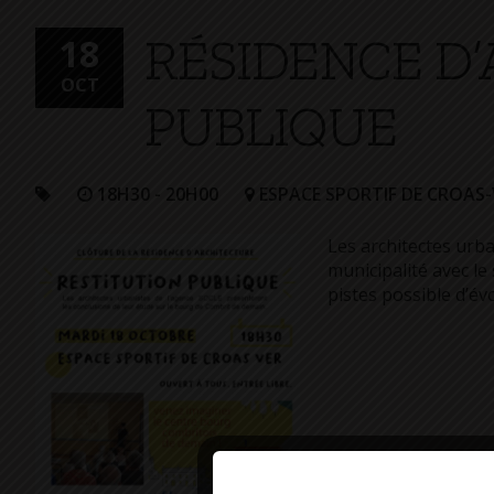
+
RÉSIDENCE D’
Confort
18
OCT
PUBLIQUE
18H30 - 20H00
ESPACE SPORTIF DE CROAS-
Les architectes urba
municipalité avec l
pistes possible d’év