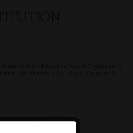
TITUTION
s de leur étude sur le bourg de Combrit. Engagée par la
ment), cette démarche a pour objectif d’imaginer les