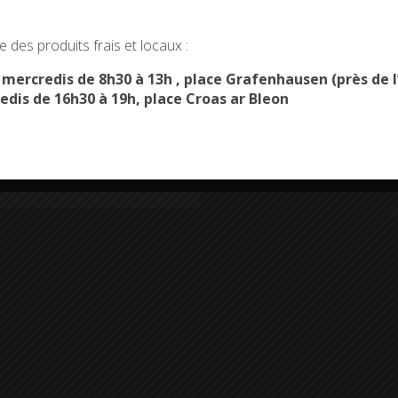
okies and gives you control over what you want to activate
 des produits frais et locaux :
OK, ACCEPT ALL
PERSONALIZE
s mercredis de 8h30 à 13h , place Grafenhausen (près d
edis de 16h30 à 19h, place Croas ar Bleon