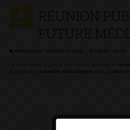
+
RÉUNION PUBL
Confort
8
NOV
FUTURE MÉD
ANIMATION / MANIFESTATION
18H30 - 20H30
La municipalité organise une réunion publique le
vend
le projet de la
nouvelle médiathèque
et de la
salle ci