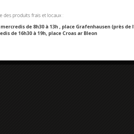
okies and gives you control over what you want to activate
 des produits frais et locaux :
OK, ACCEPT ALL
PERSONALIZE
s mercredis de 8h30 à 13h , place Grafenhausen (près d
edis de 16h30 à 19h, place Croas ar Bleon