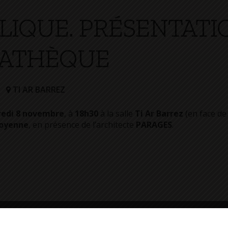
IQUE. PRÉSENTATI
IATHÈQUE
TI AR BARREZ
redi 8 novembre
, à
18h30
à la salle
Ti Ar Barrez
(en face de 
toyenne
, en présence de l’architecte
PARAGES
.