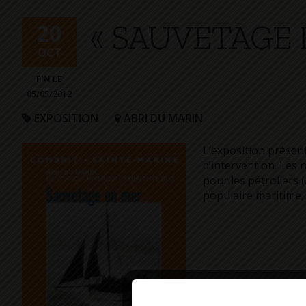
+
« SAUVETAGE 
Confort
20
OCT
FIN LE
05/05/2012
EXPOSITION
ABRI DU MARIN
L’exposition présent
d’intervention. Les
pour les pétroliers 
populaire maritime, 