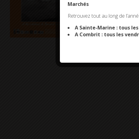
Marchés
This site uses co
Retrouvez tout au long de l’année
A Sainte-Marine : tous le
A Combrit : tous les vendr