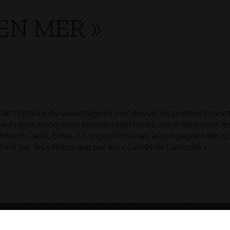
EN MER »
ait l’histoire du sauvetage en mer depuis les premiers canot
 naufrages marquants étaient répertoriés, aussi bien pour l
(Amoco Cadiz, Erika…). L’exposition était accompagnée des c
tant par les photos que par les « Carrés de Curiosité ».