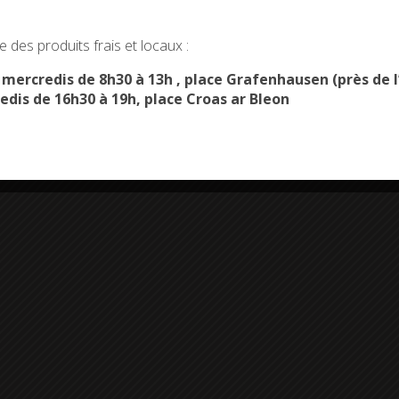
okies and gives you control over what you want to activate
 des produits frais et locaux :
OK, ACCEPT ALL
PERSONALIZE
s mercredis de 8h30 à 13h , place Grafenhausen (près d
edis de 16h30 à 19h, place Croas ar Bleon