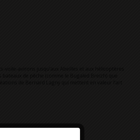
s-voile-avirons jusqu’aux Abeilles et aux hélicoptères
es bateaux de pêche (comme le Bugaled Breizh) que
réations de Bernard Lagny qui mettent en valeur l’art