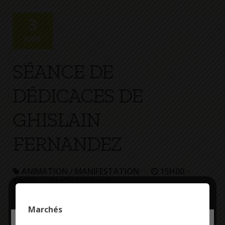
+
Confort
3
JUIN
SÉANCE DE
DÉDICACES DE
GHISLAIN
FERNANDEZ
ANIMATION / MANIFESTATION
15H00 -
18H00
MÉDIATHÈQUE
Séance de
Marchés
dédicaces de
Deny all cookies