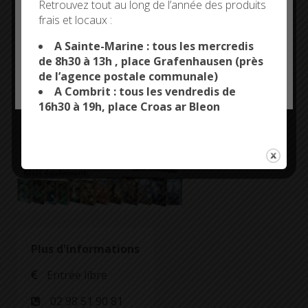
l’auteur
Retrouvez tout au long de l’année des produits
combritois
frais et locaux :
This site uses cookies and gives you control over what
Ghislain
you want to activate
A Sainte-Marine : tous les mercredis
Fernandez,
de 8h30 à 13h , place Grafenhausen (près
publié aux
de l’agence postale communale)
OK, ACCEPT ALL
PERSONALIZE
édition Fantasy-
A Combrit : tous les vendredis de
Parc.
16h30 à 19h, place Croas ar Bleon
Plus d'informations
Entrée libre
02 98 51 90 81