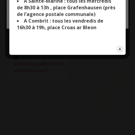
A Sainte-Marine : tous les mercredis
Organisée par la médiathèque.
de 8h30 à 13h , place Grafenhausen (près
de l’agence postale communale)
OK, ACCEPT ALL
PERSONALIZE
A Combrit : tous les vendredis de
Plus d'informations
16h30 à 19h, place Croas ar Bleon
Entrée libre
0298519081
bibliotheque@combrit-
saintemarine.fr