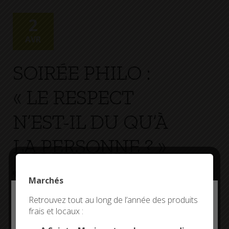
+
Confort
2
AVR
SOIRÉE PHILO :
« LE RESPECT
N’EST-IL DU QU’À
LA PERSONNE ? »
ANIMATION / MANIFESTATION
18H00 -
Marchés
20H00
TI AR SOÑJOÙ
Deny all cookies
Retrouvez tout au long de l’année des produits
Animée par Jean-Yves Boudéhen.
frais et locaux :
This site uses cookies and gives you control over what
you want to activate