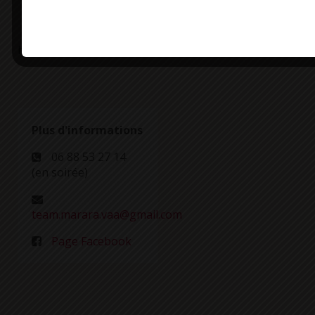
https://www.facebook.com/oritahiticombrit/videos/622
Plus d'informations
06 88 53 27 14
(en soirée)
team.marara.vaa@gmail.com
Page Facebook