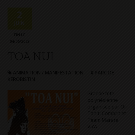
+
Confort
2
JUIN
FIN LE
04/06/2023
TOA NUI
ANIMATION / MANIFESTATION
PARC DE
KEROBISTIN
Grande fête
polynésienne
organisée par Ori
Tahiti Combrit et
Team Marara
Va’A