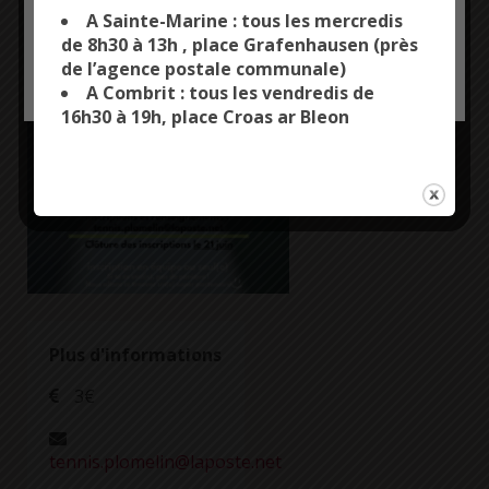
non-licenciés du
you want to activate
A Sainte-Marine : tous les mercredis
Club de tennis de
de 8h30 à 13h , place Grafenhausen (près
Plomelin.
de l’agence postale communale)
OK, ACCEPT ALL
PERSONALIZE
A Combrit : tous les vendredis de
A partir de 13
16h30 à 19h, place Croas ar Bleon
ans.
Plus d'informations
3€
tennis.plomelin@laposte.net