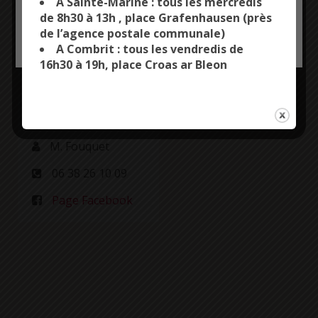
A Sainte-Marine : tous les mercredis
de 8h30 à 13h , place Grafenhausen (près
de l’agence postale communale)
OK, ACCEPT ALL
PERSONALIZE
A Combrit : tous les vendredis de
16h30 à 19h, place Croas ar Bleon
Plus d'informations
M. Fouquet
06 38 26 10 09
Page Facebook