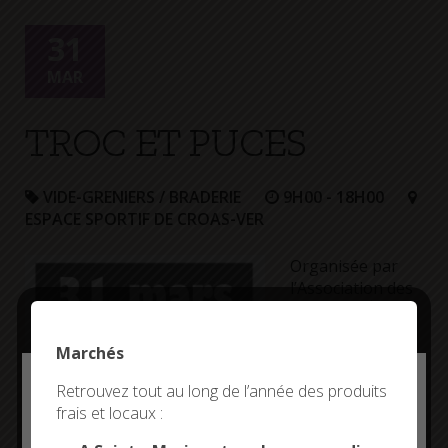
+
Confort
31
MAR
TROC ET PUCES
VIDE-GRENIERS / BRADERIE
9H00 - 18H00
ESPACE SPORTIF DE CROAS-VER
Organisée par
l’Association des
Parents d’Élèves
de l’école
Marchés
publique du
bourg
Deny all cookies
Retrouvez tout au long de l’année des produits
frais et locaux :
This site uses cookies and gives you control over what
you want to activate