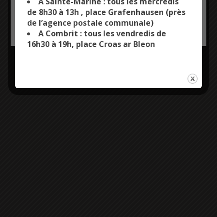
A Sainte-Marine : tous les mercredis
de 8h30 à 13h , place Grafenhausen (près
de l’agence postale communale)
OK, ACCEPT ALL
PERSONALIZE
A Combrit : tous les vendredis de
16h30 à 19h, place Croas ar Bleon