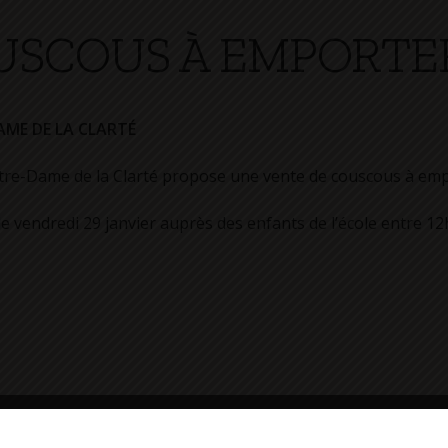
USCOUS À EMPORTE
ME DE LA CLARTÉ
otre-Dame de la Clarté propose une vente de couscous à emp
e vendredi 29 janvier auprès des enfants de l’école entre 12