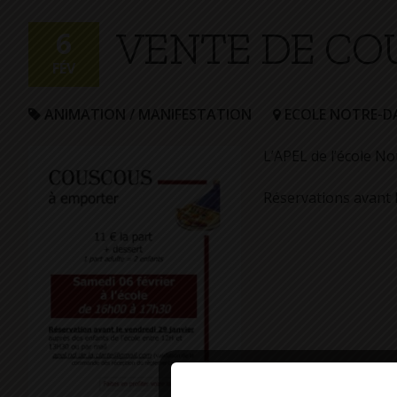
+
VENTE DE CO
Confort
6
FÉV
ANIMATION / MANIFESTATION
ECOLE NOTRE-DA
L’APEL de l’école N
Réservations avant l