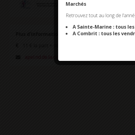
Marchés
This site uses co
Retrouvez tout au long de l’année
A Sainte-Marine : tous le
A Combrit : tous les vendr
Plus d'informations
11 € la part + dessert
apel.nd.de.la.clarte@gmail.com