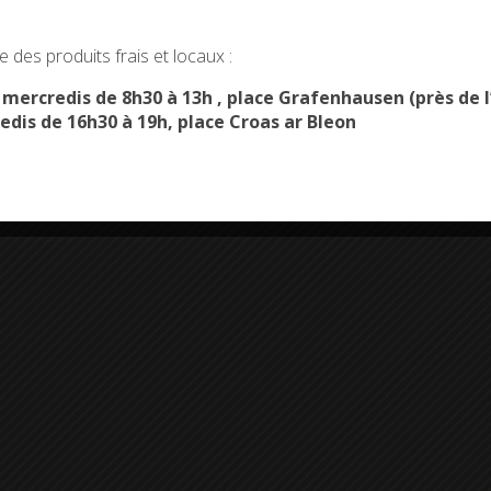
okies and gives you control over what you want to activate
 des produits frais et locaux :
OK, ACCEPT ALL
PERSONALIZE
s mercredis de 8h30 à 13h , place Grafenhausen (près d
edis de 16h30 à 19h, place Croas ar Bleon