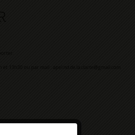
R
orter.
h et 13h30 ou par mail : apel.nd.de.la.clarte@gmail.com