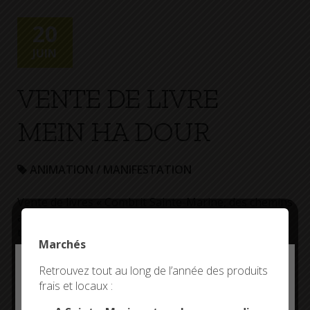
+
Confort
20
JUIN
VENTE DE LIVRE
MEIN HA DOUR
ANIMATION / MANIFESTATION
Vente de livres « Combrit Sainte-Marine, des chemins
au fil du temps », écrits par Mein ha Dour, au local
technique de l’association, près du cimetière.
Marchés
Deny all cookies
Retrouvez tout au long de l’année des produits
Plus d'informations
frais et locaux :
This site uses cookies and gives you control over what
you want to activate
prix de vente du