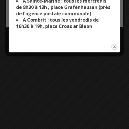
A Sainte-Marine : tous les mercredis
livre : 20€
de 8h30 à 13h , place Grafenhausen (près
de l’agence postale communale)
OK, ACCEPT ALL
PERSONALIZE
A Combrit : tous les vendredis de
mein.ha.dour@gmail.com
16h30 à 19h, place Croas ar Bleon