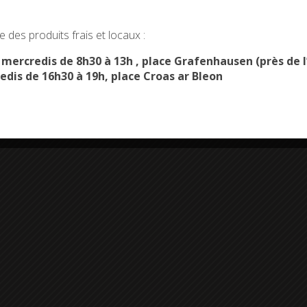
okies and gives you control over what you want to activate
 des produits frais et locaux :
OK, ACCEPT ALL
PERSONALIZE
s mercredis de 8h30 à 13h , place Grafenhausen (près d
edis de 16h30 à 19h, place Croas ar Bleon