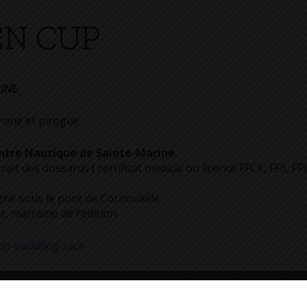
EN CUP
INE
rone et pirogue
ntre Nautique de Sainte-Marine.
ait des dossards ( certificat médical ou licence FFCK, FFS, FFV
gne sous le pont de Cornouaille
, marraine de l’édition.
p-paddling-race