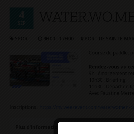
+
WATER.WO.M
Confort
4
SEP
SPORT
9H00 - 17H00
PORT DE SAINTE-MAR
Course de paddle, p
Rendez-vous au ce
9h : émargement retr
10h30 : Brieffing
11h30 : Départ en li
Avec Faustine Merret
Inscriptions :
https://my.weezevent.com/waterwomen-cu
Plus d'informations