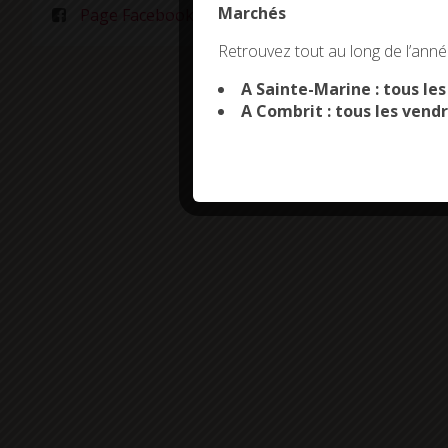
Marchés
Page Facebook
This site uses co
Retrouvez tout au long de l’année
A Sainte-Marine : tous le
A Combrit : tous les vendr