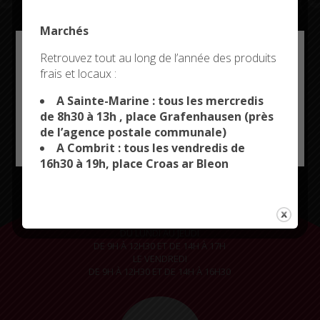
Marchés
Restez connectés
Deny all cookies
Retrouvez tout au long de l’année des produits
frais et locaux :
This site uses cookies and gives you control over what
you want to activate
A Sainte-Marine : tous les mercredis
de 8h30 à 13h , place Grafenhausen (près
de l’agence postale communale)
OK, ACCEPT ALL
PERSONALIZE
CITYKOMI
A Combrit : tous les vendredis de
16h30 à 19h, place Croas ar Bleon
LA MAIRIE VOUS ACCUEILLE
DU LUNDI AU JEUDI
DE 9H À 12H30 ET DE 14H À 17H
LE VENDREDI
DE 9H À 12H30 ET DE 14H À 16H30