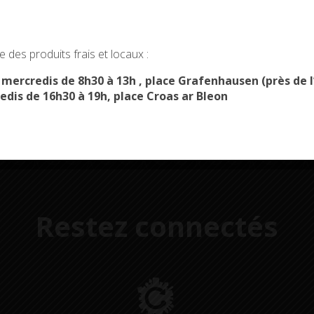
okies and gives you control over what you want to activate
Démarches
Menus du
 des produits frais et locaux :
administratives
restaurant scolaire
u
OK, ACCEPT ALL
PERSONALIZE
s mercredis de 8h30 à 13h , place Grafenhausen (près d
edis de 16h30 à 19h, place Croas ar Bleon
Restez connectés