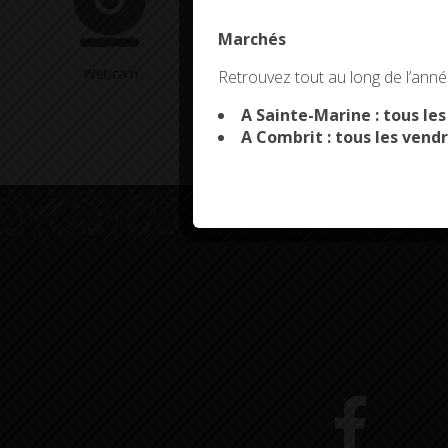
Marchés
This site uses co
Webcam
Arrêtés en cours
Retrouvez tout au long de l’année
A Sainte-Marine : tous le
A Combrit : tous les vendr