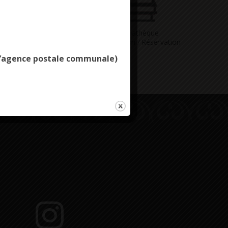
Deny all cookies
Vous avez
Médiathèque
ne question
Consultation / Réservation
e l’agence postale communale)