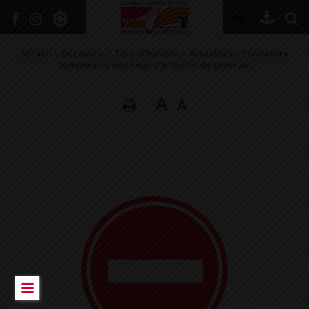
+
Confort
Accueil
>
Découvrir
>
Tour d’horizon
>
Actualités
>
Fermeture
temporaire des lieux d’activités de plein air
A
A
DÉCOUVRIR
VIVRE ICI
SE RENSEIGNER
SE DIVERTIR
GRANDIR
NAVIGUER