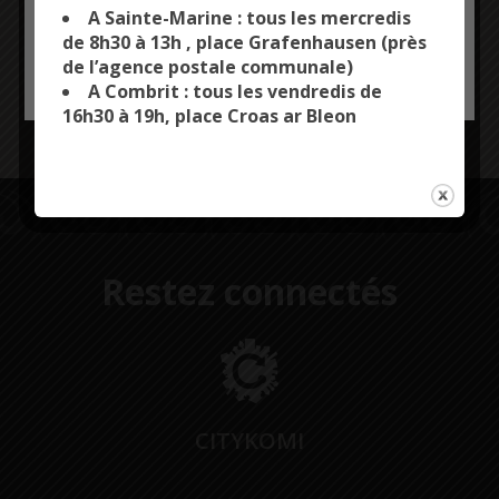
you want to activate
zones boisées de la commune de Combrit – Sainte-
A Sainte-Marine : tous les mercredis
Marine.
de 8h30 à 13h , place Grafenhausen (près
de l’agence postale communale)
OK, ACCEPT ALL
PERSONALIZE
Merci de respecter cet
arrêté
.
A Combrit : tous les vendredis de
16h30 à 19h, place Croas ar Bleon
Rester prudents !
Restez connectés
CITYKOMI