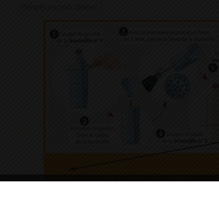
d’espèces non ciblées.
okies and gives you control over what you want to activate