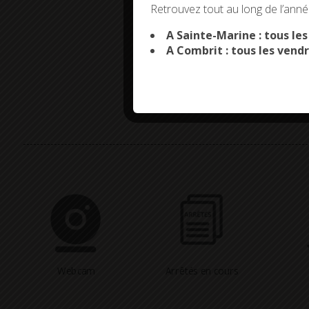
Retrouvez tout au long de l’année
A Sainte-Marine : tous le
A Combrit : tous les vendr
Webcam
Arrêtés en cours