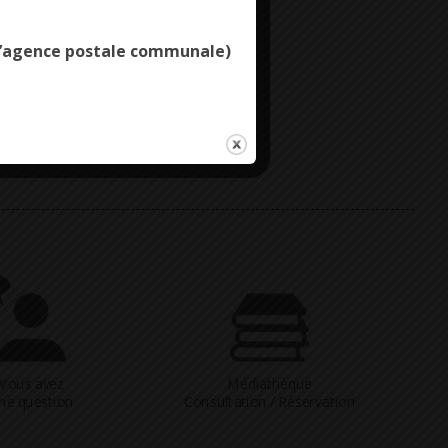
e l’agence postale communale)
Vous avez
Médiathèque
ne question
Consultation / Réservation