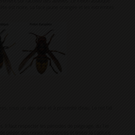
rement sur l’activité des abeilles. Le frelon asiatique
 tête est noire, sa face jaune orangée et les extrémités
bres, sous un abri aéré et à proximité d’eau. Le nid fait
s. Il faut respecter les périodes de piégeage, du 1er
de piéger des reines fondatrices et limiter la capture