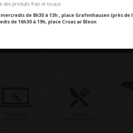
Infos et renseignements
 des produits frais et locaux :
tél. 02 98 56 74 23
OK, ACCEPT ALL
PERSONALIZE
mail : police@combrit-saintemarine.bzh
s mercredis de 8h30 à 13h , place Grafenhausen (près d
edis de 16h30 à 19h, place Croas ar Bleon
Démarches
Menus du
administratives
restaurant scolaire
u