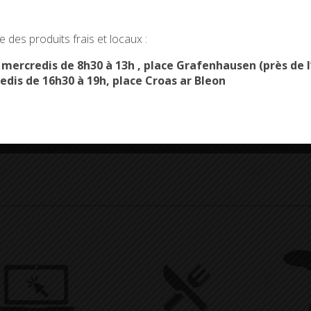
okies and gives you control over what you want to activate
 des produits frais et locaux :
OK, ACCEPT ALL
PERSONALIZE
s mercredis de 8h30 à 13h , place Grafenhausen (près d
edis de 16h30 à 19h, place Croas ar Bleon