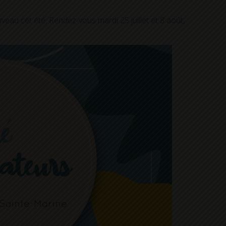
eau cet été. Rendez-vous mardi 25 juillet et 8 août,