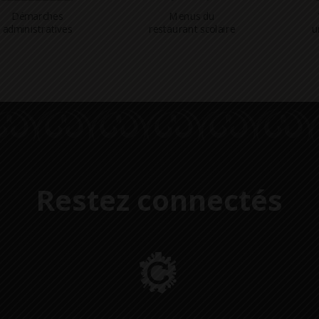
Démarches
Menus du
administratives
restaurant scolaire
u
Restez connectés