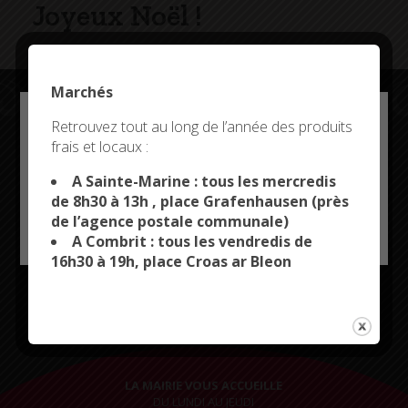
Joyeux Noël !
Marchés
Deny all cookies
Retrouvez tout au long de l’année des produits
frais et locaux :
Restez connectés
This site uses cookies and gives you control over what
you want to activate
A Sainte-Marine : tous les mercredis
de 8h30 à 13h , place Grafenhausen (près
de l’agence postale communale)
OK, ACCEPT ALL
PERSONALIZE
A Combrit : tous les vendredis de
16h30 à 19h, place Croas ar Bleon
CITYKOMI
LA MAIRIE VOUS ACCUEILLE
DU LUNDI AU JEUDI