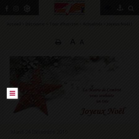
+
Confort
Accueil
>
Découvrir
>
Tour d’horizon
>
Actualités
>
Joyeux Noël !
A
A
DÉCOUVRIR
VIVRE ICI
SE RENSEIGNER
SE DIVERTIR
GRANDIR
NAVIGUER
Mardi 24 Décembre 2019