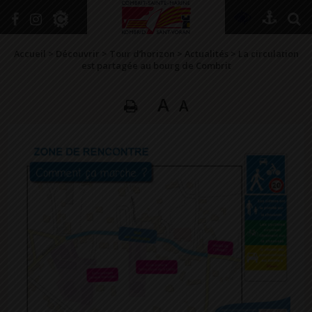
+
Confort
Accueil
>
Découvrir
>
Tour d’horizon
>
Actualités
>
La circulation
est partagée au bourg de Combrit
A
A
DÉCOUVRIR
VIVRE ICI
SE RENSEIGNER
SE DIVERTIR
GRANDIR
NAVIGUER