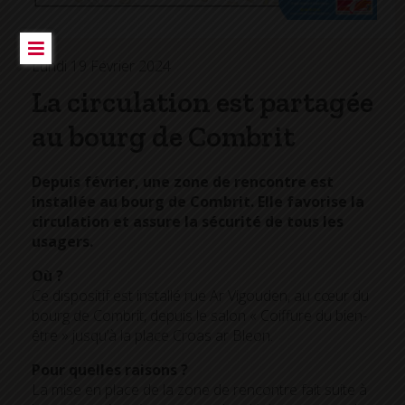
Lundi 19 Février 2024
La circulation est partagée
au bourg de Combrit
Depuis février, une zone de rencontre est
installée au bourg de Combrit. Elle favorise la
circulation et assure la sécurité de tous les
usagers.
Où ?
Ce dispositif est installé rue Ar Vigouden, au cœur du
bourg de Combrit, depuis le salon « Coiffure du bien-
être » jusqu’à la place Croas ar Bleon.
Pour quelles raisons ?
La mise en place de la zone de rencontre fait suite à