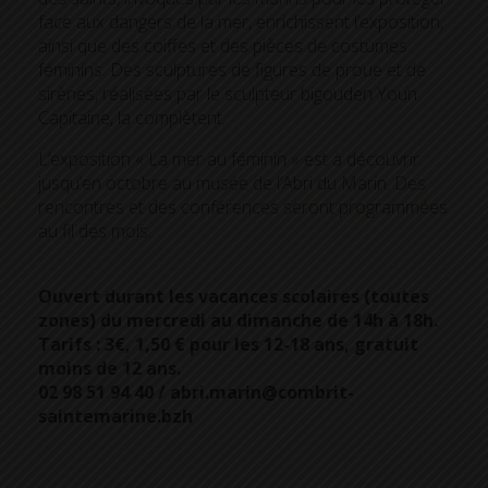
face aux dangers de la mer, enrichissent l’exposition,
ainsi que des coiffes et des pièces de costumes
féminins. Des sculptures de figures de proue et de
sirènes, réalisées par le sculpteur bigouden Youn
Capitaine, la complètent.
L’exposition « La mer au féminin » est à découvrir
jusqu’en octobre au musée de l’Abri du Marin. Des
rencontres et des conférences seront programmées
au fil des mois.
Ouvert durant les vacances scolaires (toutes
zones) du mercredi au dimanche de 14h à 18h.
Tarifs : 3€, 1,50 € pour les 12-18 ans, gratuit
moins de 12 ans.
02 98 51 94 40 / abri.marin@combrit-
saintemarine.bzh