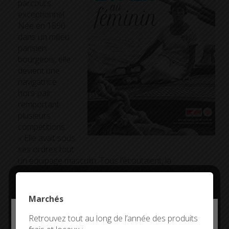
parcours
exceptionnel.
Née en 1890
dans un milieu
parisien
bourgeois, elle
devient une
navigatrice
hors-pair
remportant
plusieurs
compétitions.
« Elle avait sous
ses ordres tout
un équipage masculin. Tous l’écoutaient, la
respectaient… Lors des coups de tabac, elle était à la
barre, elle restait sur le ponton jusqu’au bout »,
raconte Nolwenn Acquitter, animatrice culturelle de
Marchés
l’Abri du Marin. Elle est décédée à 42 ans à peine à
Deny all cookies
bord de son bateau Ailée II, quelques jours après
Retrouvez tout au long de l’année des produits
avoir été blessée lors d’une tempête.