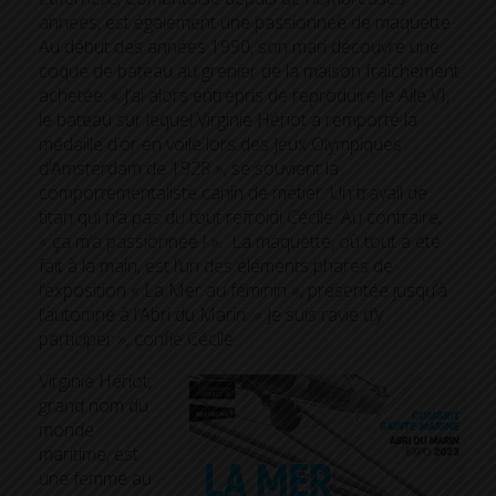
années, est également une passionnée de maquette.
Au début des années 1990, son mari découvre une
coque de bateau au grenier de la maison fraîchement
achetée. « J’ai alors entrepris de reproduire le Aile VI,
le bateau sur lequel Virginie Hériot a remporté la
médaille d’or en voile lors des Jeux Olympiques
d’Amsterdam de 1928 », se souvient la
comportementaliste canin de métier. Un travail de
titan qui n’a pas du tout refroidi Cécile. Au contraire,
« ça m’a passionnée ! ». La maquette, où tout a été
fait à la main, est l’un des éléments phares de
l’exposition « La Mer au féminin », présentée jusqu’à
l’automne à l’Abri du Marin. « Je suis ravie d’y
participer », confie Cécile.
Virginie Hériot,
grand nom du
monde
maritime, est
une femme au