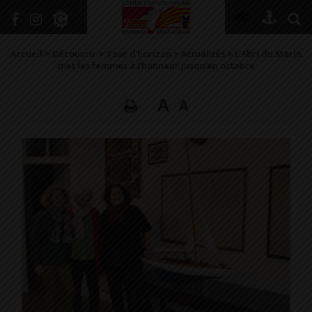
+
Confort
Accueil
>
Découvrir
>
Tour d’horizon
>
Actualités
>
L’Abri du Marin
met les femmes à l’honneur jusqu’en octobre
A
A
DÉCOUVRIR
VIVRE ICI
SE RENSEIGNER
SE DIVERTIR
GRANDIR
NAVIGUER