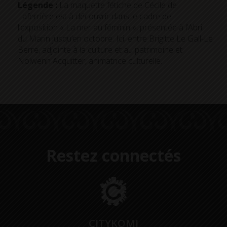
Légende :
La maquette fétiche de Cécile de
Laferrière est à découvrir dans le cadre de
l’exposition « La mer au féminin », présentée à l’Abri
du Marin jusqu’en octobre. Ici, entre Brigitte Le Gall-Le
Berre, adjointe à la culture et au patrimoine et
Nolwenn Acquitter, animatrice culturelle.
Restez connectés
CITYKOMI