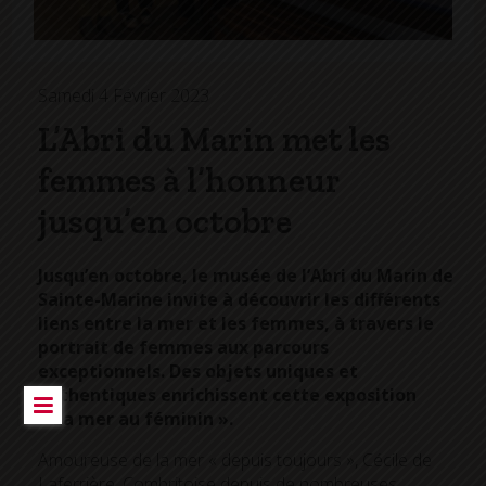
Samedi 4 Février 2023
L’Abri du Marin met les
femmes à l’honneur
jusqu’en octobre
Jusqu’en octobre, le musée de l’Abri du Marin de
Sainte-Marine invite à découvrir les différents
liens entre la mer et les femmes, à travers le
portrait de femmes aux parcours
exceptionnels. Des objets uniques et
authentiques enrichissent cette exposition
« La mer au féminin ».
Amoureuse de la mer « depuis toujours », Cécile de
Laferrière, Combritoise depuis de nombreuses