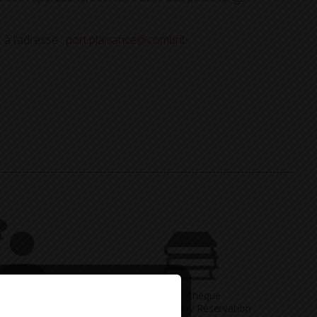
 à l’adresse :
port.plaisance@combrit-
Vous avez
Médiathèque
ne question
Consultation / Réservation
Deny all cookies