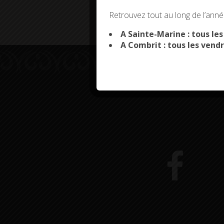
This site uses co
Retrouvez tout au long de l’année
A Sainte-Marine : tous le
A Combrit : tous les vendr