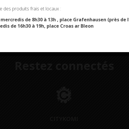
okies and gives you control over what you want to activate
 des produits frais et locaux :
OK, ACCEPT ALL
PERSONALIZE
s mercredis de 8h30 à 13h , place Grafenhausen (près d
edis de 16h30 à 19h, place Croas ar Bleon
Restez connectés
CITYKOMI