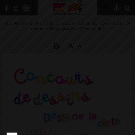
+
Confort
Accueil
>
Découvrir
>
Tour d’horizon
>
Actualités
>
Le concours de
dessin prolongé jusqu’au 22 novembre
A
A
DÉCOUVRIR
VIVRE ICI
SE RENSEIGNER
SE DIVERTIR
GRANDIR
NAVIGUER