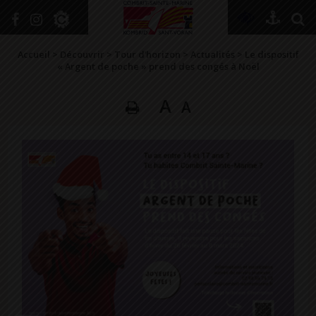
+
Confort
Accueil
>
Découvrir
>
Tour d’horizon
>
Actualités
>
Le dispositif
« Argent de poche » prend des congés à Noël
A
A
DÉCOUVRIR
VIVRE ICI
SE RENSEIGNER
SE DIVERTIR
GRANDIR
NAVIGUER