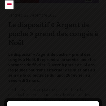
Vendredi 22 Décembre 2023
Le dispositif « Argent de
poche » prend des congés à
Noël
Le dispositif « Argent de poche » prend des
congés à Noël. Il reprendra du service pour les
vacances de février. Ouvert à partir de 14 ans,
les jeunes pourront effectuer des missions au
sein de la collectivité du lundi 26 février au
vendredi 8 mars.
Ce dispositif, mis en place depuis 2021 par la
municipalité, permet aux jeunes de découvrir des
métiers et de gagner de l’argent de poche, tout en
participant à des missions d’intérêt général dans la