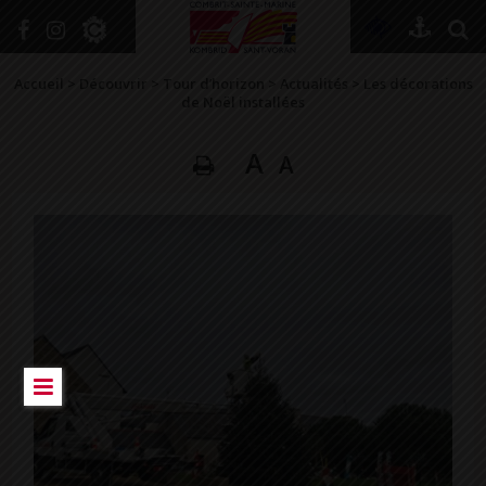
+
Confort
Accueil
>
Découvrir
>
Tour d’horizon
>
Actualités
>
Les décorations
de Noël installées
A
A
DÉCOUVRIR
VIVRE ICI
SE RENSEIGNER
SE DIVERTIR
GRANDIR
NAVIGUER