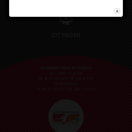
CITYKOMI
LA MAIRIE VOUS ACCUEILLE
DU LUNDI AU JEUDI
DE 9H À 12H30 ET DE 14H À 17H
LE VENDREDI
DE 9H À 12H30 ET DE 14H À 16H30