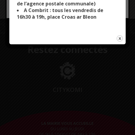
de l’agence postale communale)
Gratuit. Buvette sur place
OK, ACCEPT ALL
PERSONALIZE
A Combrit : tous les vendredis de
16h30 à 19h, place Croas ar Bleon
Restez connectés
CITYKOMI
LA MAIRIE VOUS ACCUEILLE
DU LUNDI AU JEUDI
DE 9H À 12H30 ET DE 14H À 17H