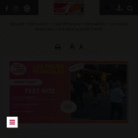
+
Confort
Accueil
>
Découvrir
>
Tour d’horizon
>
Actualités
>
Les Folies
Musicales. Fest-Noz le jeudi 7 août
A
A
DÉCOUVRIR
VIVRE ICI
SE RENSEIGNER
SE DIVERTIR
GRANDIR
NAVIGUER