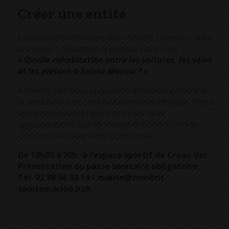
Créer une entité
La prochaine rencontre des « Mardis Citoyens » aura
lieu mardi 7 décembre et portera sur le sujet :
« Quelle cohabitation entre les voitures, les vélos
et les piétons à Sainte-Marine ? »
.
A travers ce thème, la question de l’aménagement et
la sécurisation de Sainte-Marine sera débattue. Il sera
également évoqué l’accès entre les deux
agglomérations (Sainte-Marine et Combrit) afin de
créer une véritable entité communale.
De 18h30 à 20h, à l’espace sportif de Croas-Ver.
Présentation du passe sanitaire obligatoire.
Tél. 02 98 56 33 14 / mairie@combrit-
saintemarine.bzh