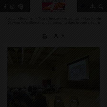
+
Confort
Accueil
>
Découvrir
>
Tour d’horizon
>
Actualités
>
« Les Mardis
Citoyens ». Améliorer les déplacements dans le centre-bourg
A
A
DÉCOUVRIR
VIVRE ICI
SE RENSEIGNER
SE DIVERTIR
GRANDIR
NAVIGUER