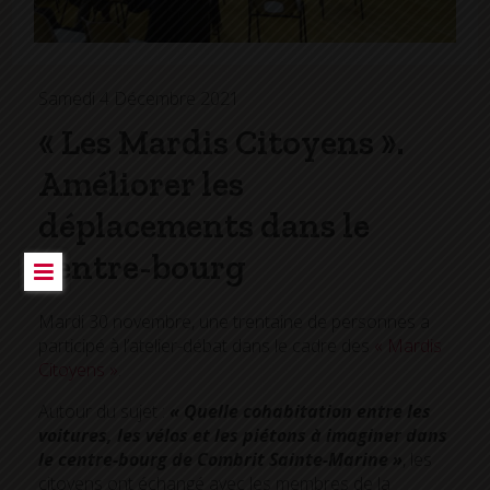
Samedi 4 Décembre 2021
« Les Mardis Citoyens ».
Améliorer les
déplacements dans le
centre-bourg
Mardi 30 novembre, une trentaine de personnes a
participé à l’atelier-débat dans le cadre des
« Mardis
Citoyens »
.
Autour du sujet :
« Quelle cohabitation entre les
voitures, les vélos et les piétons à imaginer dans
le centre-bourg de Combrit Sainte-Marine »
, les
citoyens ont échangé avec les membres de la