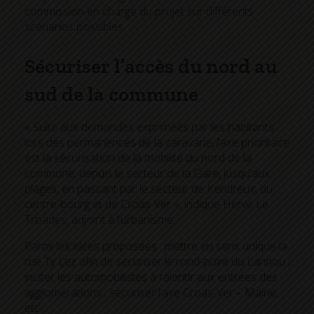
commission en charge du projet sur différents
scénarios possibles.
Sécuriser l’accès du nord au
sud de la commune
« Suite aux demandes exprimées par les habitants
lors des permanences de la caravane, l’axe prioritaire
est la sécurisation de la mobilité du nord de la
commune, depuis le secteur de la Gare, jusqu’aux
plages, en passant par le secteur de Keridreux, du
centre-bourg et de Croas-Ver », indique Hervé Le
Troadec, adjoint à l’urbanisme.
Parmi les idées proposées : mettre en sens unique la
rue Ty Lez afin de sécuriser le rond-point du Lannou ;
inciter les automobilistes à ralentir aux entrées des
agglomérations ; sécuriser l’axe Croas-Ver – Mairie,
etc.